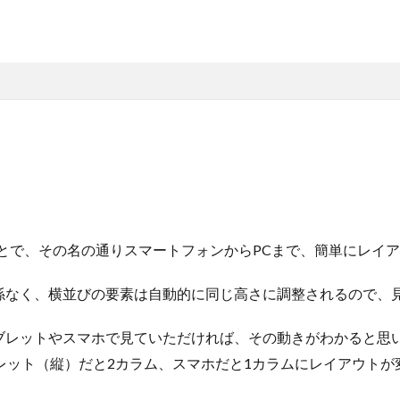
yout Moduleのことで、その名の通りスマートフォンからPCまで、
係なく、横並びの要素は自動的に同じ高さに調整されるので、
ブレットやスマホで見ていただければ、その動きがわかると思
、タブレット（縦）だと2カラム、スマホだと1カラムにレイアウ