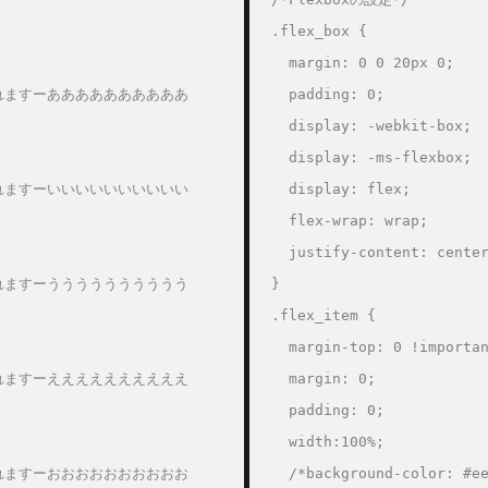
.flex_box {

  margin: 0 0 20px 0;

ますーああああああああああ

  padding: 0;

  display: -webkit-box;

  display: -ms-flexbox;

ますーいいいいいいいいいい

  display: flex;

  flex-wrap: wrap;

  justify-content: center
ますーうううううううううう

}

.flex_item {

  margin-top: 0 !impo
ますーええええええええええ

  margin: 0;

  padding: 0;

  width:100%;

ますーおおおおおおおおおお

  /*background-color: #ee