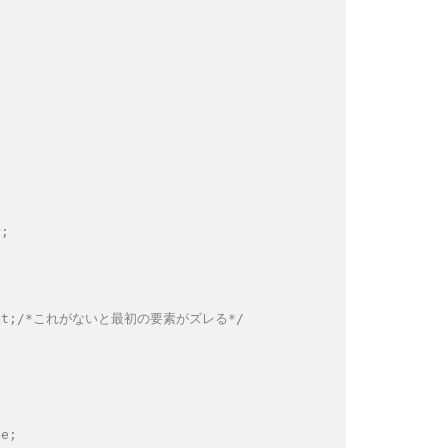
;

rtant;/*これがないと最初の要素がズレる*/

e;
