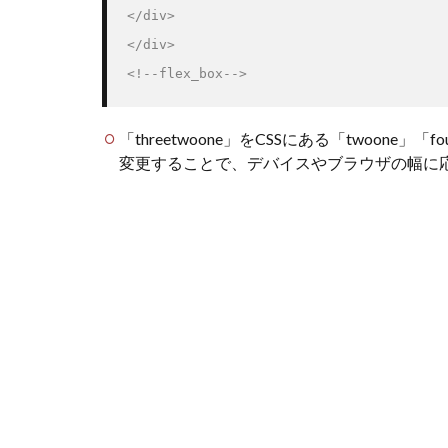
</div>

</div>

「threetwoone」をCSSにある「twoone」「four
変更することで、デバイスやブラウザの幅に