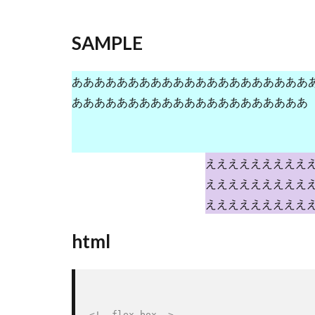
SAMPLE
あああああああああああああああああああああ
あああああああああああああああああああああ
えええええええええ
えええええええええ
えええええええええ
html
<!--flex_box-->
