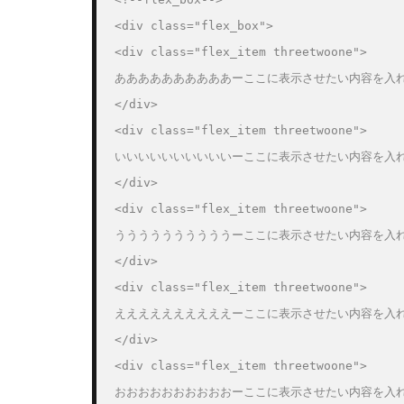
<div class="flex_box">

<div class="flex_item threetwoone">

ああああああああああーここに表示させたい内容を入れ
</div>

<div class="flex_item threetwoone">

いいいいいいいいいいーここに表示させたい内容を入れ
</div>

<div class="flex_item threetwoone">

ううううううううううーここに表示させたい内容を入れ
</div>

<div class="flex_item threetwoone">

ええええええええええーここに表示させたい内容を入れ
</div>

<div class="flex_item threetwoone">

おおおおおおおおおおーここに表示させたい内容を入れ