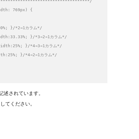
************************************/

dth: 769px) {

で記述されています。
更してください。